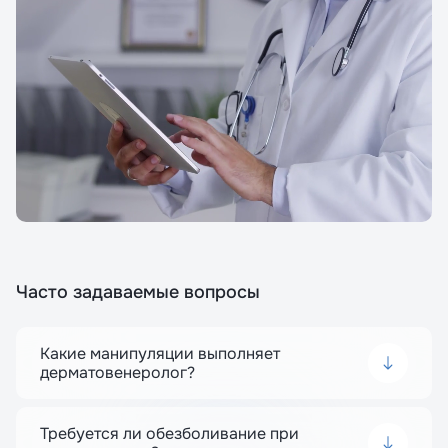
Часто задаваемые вопросы
Какие манипуляции выполняет
дерматовенеролог?
Дерматолог проводит удаление
новообразований (родинок, папиллом,
бородавок), лазерную терапию, биопсию
Требуется ли обезболивание при
кожи, лечебные пилинги и обработку ран. Все