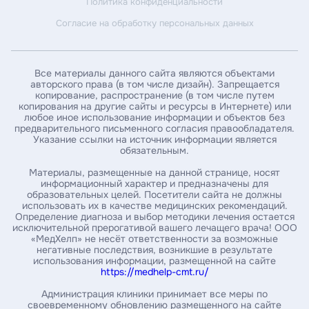
Политика конфиденциальности
Введите дату рождения*
Согласие на обработку персональных данных
Введите ИНН пациента*
Все материалы данного сайта являются объектами
авторского права (в том числе дизайн). Запрещается
копирование, распространение (в том числе путем
Введите номер амбулаторной карты
копирования на другие сайты и ресурсы в Интернете) или
любое иное использование информации и объектов без
предварительного письменного согласия правообладателя.
Указание ссылки на источник информации является
За какой год / годы вы хотите получить справку *
обязательным.
Материалы, размещенные на данной странице, носят
информационный характер и предназначены для
образовательных целей. Посетители сайта не должны
Укажите почту, на которую нужно выслать справку*
использовать их в качестве медицинских рекомендаций.
Определение диагноза и выбор методики лечения остается
исключительной прерогативой вашего лечащего врача! ООО
«МедХелп» не несёт ответственности за возможные
Введите ваш номер телефона
негативные последствия, возникшие в результате
использования информации, размещенной на сайте
https://medhelp-cmt.ru/
Администрация клиники принимает все меры по
своевременному обновлению размещенного на сайте
Заказать справку