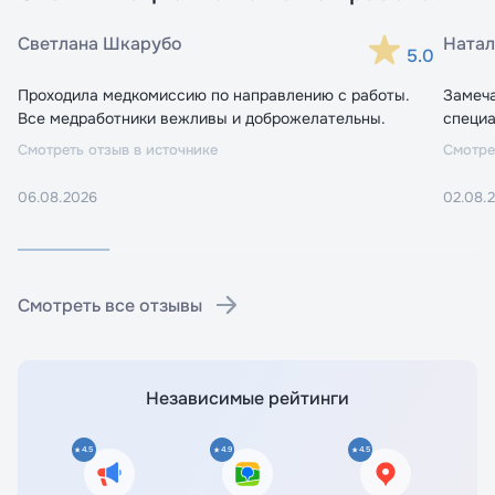
Светлана Шкарубо
Натал
5.0
Проходила медкомиссию по направлению с работы.
Замеч
Все медработники вежливы и доброжелательны.
специа
Смотреть отзыв в источнике
Смотре
06.08.2026
02.08.
Смотреть все отзывы
Независимые рейтинги
4.5
4.9
4.5