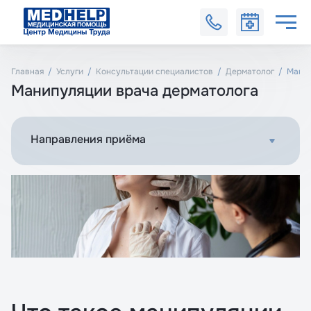
Главная
Услуги
Консультации специалистов
Дерматолог
Манип
Манипуляции врача дерматолога
Направления приёма