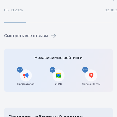
06.08.2026
02.08.
Смотреть все отзывы
Независимые рейтинги
4.5
4.9
4.5
ПроДокторов
2ГИС
Яндекс.Карты