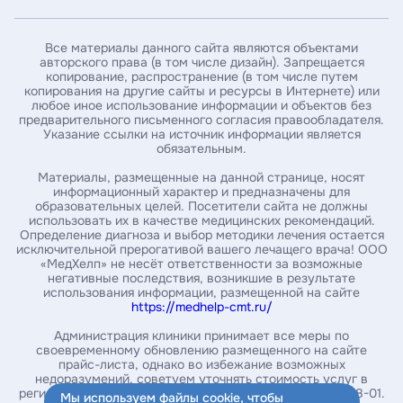
Введите ИНН пациента*
Все материалы данного сайта являются объектами
авторского права (в том числе дизайн). Запрещается
копирование, распространение (в том числе путем
Введите номер амбулаторной карты
копирования на другие сайты и ресурсы в Интернете) или
любое иное использование информации и объектов без
предварительного письменного согласия правообладателя.
Указание ссылки на источник информации является
За какой год / годы вы хотите получить справку *
обязательным.
Материалы, размещенные на данной странице, носят
информационный характер и предназначены для
образовательных целей. Посетители сайта не должны
Укажите почту, на которую нужно выслать справку*
использовать их в качестве медицинских рекомендаций.
Определение диагноза и выбор методики лечения остается
исключительной прерогативой вашего лечащего врача! ООО
«МедХелп» не несёт ответственности за возможные
Введите ваш номер телефона
негативные последствия, возникшие в результате
использования информации, размещенной на сайте
https://medhelp-cmt.ru/
Администрация клиники принимает все меры по
своевременному обновлению размещенного на сайте
Заказать справку
прайс-листа, однако во избежание возможных
недоразумений, советуем уточнять стоимость услуг в
Нажимая на кнопку, вы соглашаетесь с
политикой
регистратуре или в контакт-центре по телефону 234-08-01.
Мы используем файлы cookie, чтобы
обработки персональных данных