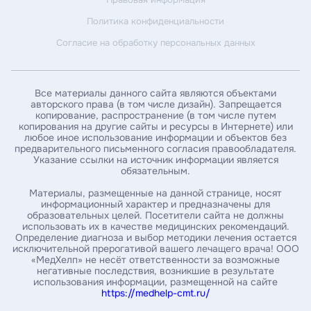
Политика конфиденциальности
Введите дату рождения*
Согласие на обработку персональных данных
Введите ИНН пациента*
Все материалы данного сайта являются объектами
авторского права (в том числе дизайн). Запрещается
копирование, распространение (в том числе путем
Введите номер амбулаторной карты
копирования на другие сайты и ресурсы в Интернете) или
любое иное использование информации и объектов без
предварительного письменного согласия правообладателя.
Указание ссылки на источник информации является
За какой год / годы вы хотите получить справку *
обязательным.
Материалы, размещенные на данной странице, носят
информационный характер и предназначены для
образовательных целей. Посетители сайта не должны
Укажите почту, на которую нужно выслать справку*
использовать их в качестве медицинских рекомендаций.
Определение диагноза и выбор методики лечения остается
исключительной прерогативой вашего лечащего врача! ООО
«МедХелп» не несёт ответственности за возможные
Введите ваш номер телефона
негативные последствия, возникшие в результате
использования информации, размещенной на сайте
https://medhelp-cmt.ru/