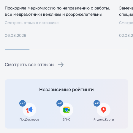
Проходила медкомиссию по направлению с работы.
Замеч
Все медработники вежливы и доброжелательны.
специа
Смотреть отзыв в источнике
Смотре
06.08.2026
02.08.
Смотреть все отзывы
Независимые рейтинги
4.5
4.9
4.5
ПроДокторов
2ГИС
Яндекс.Карты