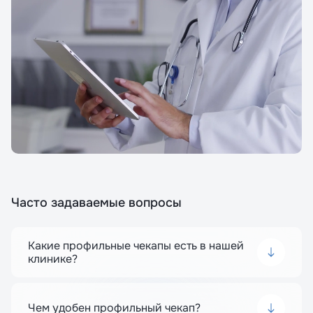
Часто задаваемые вопросы
Какие профильные чекапы есть в нашей
клинике?
В клинике доступны специализированные чекапы,
направленные на проверку отдельных систем
Чем удобен профильный чекап?
организма. Среди них кардиологический чекап для