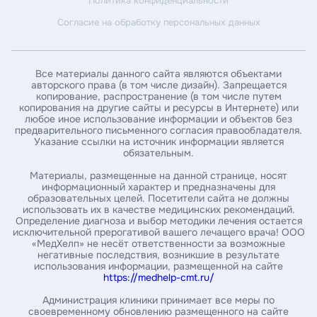
Политика конфиденциальности
Введите дату рождения*
Согласие на обработку персональных данных
Введите ИНН пациента*
Все материалы данного сайта являются объектами
авторского права (в том числе дизайн). Запрещается
копирование, распространение (в том числе путем
Введите номер амбулаторной карты
копирования на другие сайты и ресурсы в Интернете) или
любое иное использование информации и объектов без
предварительного письменного согласия правообладателя.
Указание ссылки на источник информации является
За какой год / годы вы хотите получить справку *
обязательным.
Материалы, размещенные на данной странице, носят
информационный характер и предназначены для
образовательных целей. Посетители сайта не должны
Укажите почту, на которую нужно выслать справку*
использовать их в качестве медицинских рекомендаций.
Определение диагноза и выбор методики лечения остается
исключительной прерогативой вашего лечащего врача! ООО
«МедХелп» не несёт ответственности за возможные
Введите ваш номер телефона
негативные последствия, возникшие в результате
использования информации, размещенной на сайте
https://medhelp-cmt.ru/
Администрация клиники принимает все меры по
своевременному обновлению размещенного на сайте
Заказать справку