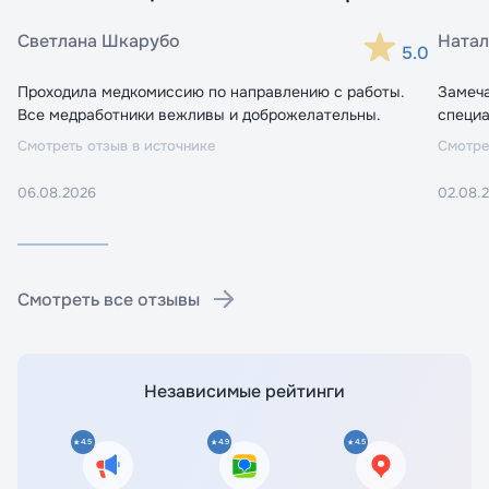
Светлана Шкарубо
Натал
5.0
Проходила медкомиссию по направлению с работы.
Замеч
Все медработники вежливы и доброжелательны.
специа
Смотреть отзыв в источнике
Смотре
06.08.2026
02.08.
Смотреть все отзывы
Независимые рейтинги
4.5
4.9
4.5