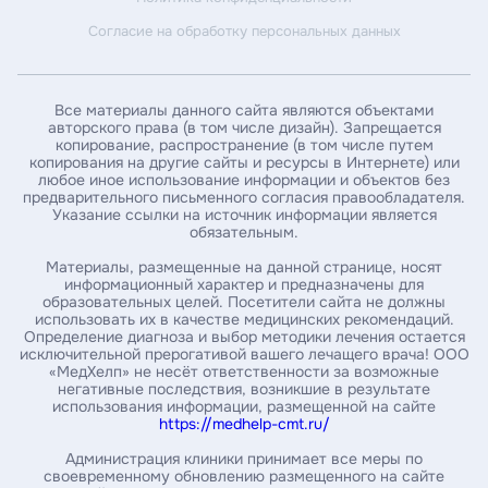
Согласие на обработку персональных данных
Введите ИНН пациента*
Все материалы данного сайта являются объектами
авторского права (в том числе дизайн). Запрещается
копирование, распространение (в том числе путем
Введите номер амбулаторной карты
копирования на другие сайты и ресурсы в Интернете) или
любое иное использование информации и объектов без
предварительного письменного согласия правообладателя.
Указание ссылки на источник информации является
За какой год / годы вы хотите получить справку *
обязательным.
Материалы, размещенные на данной странице, носят
информационный характер и предназначены для
образовательных целей. Посетители сайта не должны
Укажите почту, на которую нужно выслать справку*
использовать их в качестве медицинских рекомендаций.
Определение диагноза и выбор методики лечения остается
исключительной прерогативой вашего лечащего врача! ООО
«МедХелп» не несёт ответственности за возможные
Введите ваш номер телефона
негативные последствия, возникшие в результате
использования информации, размещенной на сайте
https://medhelp-cmt.ru/
Администрация клиники принимает все меры по
своевременному обновлению размещенного на сайте
Заказать справку