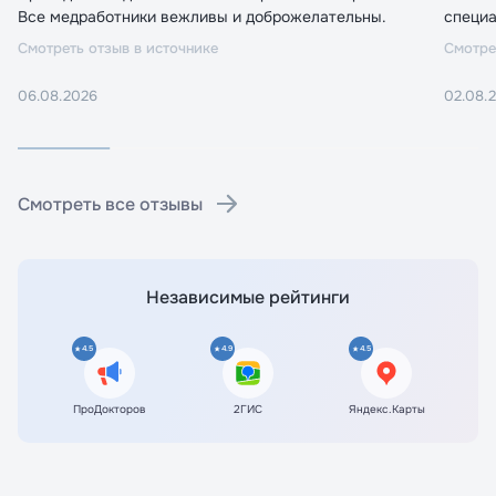
Все медработники вежливы и доброжелательны.
специа
Смотреть отзыв в источнике
Смотре
06.08.2026
02.08.
Смотреть все отзывы
Независимые рейтинги
4.5
4.9
4.5
ПроДокторов
2ГИС
Яндекс.Карты