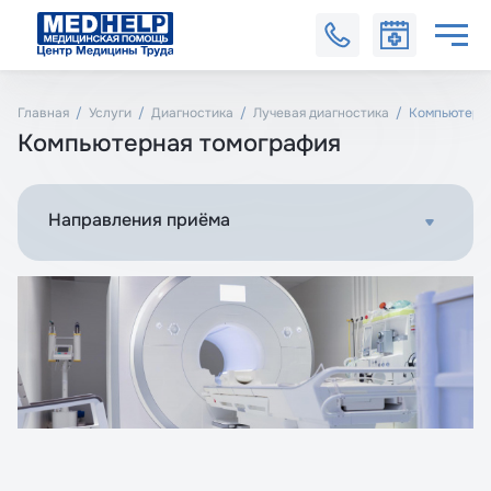
Главная
Услуги
Диагностика
Лучевая диагностика
Компьютерн
Компьютерная томография
Направления приёма
Компьютерная томография брюшной полости и забрюшинного пространства
Компьютерная томография височно-нижнечелюстных суставов
Компьютерная томография органов грудной клетки (легких)