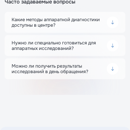
Часто задаваемые вопросы
Какие методы аппаратной диагностики
доступны в центре?
В центре доступны такие методы, как ЭКГ,
рентген, Rg- маммография, Флюорография
(ФЛГ), все виды УЗИ, ЭХО-КГ холтер-ЭКГ,
Нужно ли специально готовиться для
СМАД и другие исследования.
аппаратных исследований?
Для некоторых исследований, например УЗИ
органов брюшной полости, требуется
предварительная подготовка. Подробности
Можно ли получить результаты
уточняйте при записи.
исследований в день обращения?
Да, результаты большинства аппаратных
исследований доступны в течение нескольких
часов после процедуры.