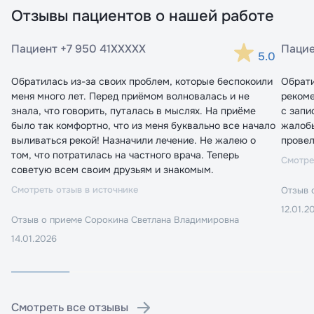
Отзывы пациентов о нашей работе
Пациент +7 950 41XXXXX
Пацие
5.0
Обратилась из-за своих проблем, которые беспокоили
Обрати
меня много лет. Перед приёмом волновалась и не
рекоме
знала, что говорить, путалась в мыслях. На приёме
с запи
было так комфортно, что из меня буквально все начало
жалобы
выливаться рекой! Назначили лечение. Не жалею о
провел
том, что потратилась на частного врача. Теперь
Смотре
советую всем своим друзьям и знакомым.
Смотреть отзыв в источнике
Отзыв 
12.01.2
Отзыв о приеме
Сорокина Светлана Владимировна
Я даю согласие на обработку
Я даю согласие на обработку
персональных данных
персональных данных
14.01.2026
Принимаю условия
Принимаю условия
Политики
Политики
конфиденциальности
конфиденциальности
Перейти в личный кабинет
Перейти к записи
Смотреть все отзывы