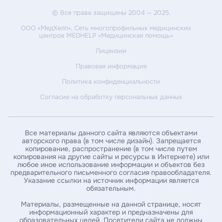
© Все права защищены 2004 — 2025.
Пациент является плательщиком
Пациент не является плательщиком
ООО «МедХелп»
, Сеть многопрофильных медицинских
центров MEDHELP «Медицинская помощь»
Введите ваши ФИО*
Лицензии
Правовая информация
Политика конфиденциальности
Введите дату рождения*
Согласие на обработку персональных данных
Введите ИНН пациента*
Все материалы данного сайта являются объектами
авторского права (в том числе дизайн). Запрещается
копирование, распространение (в том числе путем
Введите номер амбулаторной карты
копирования на другие сайты и ресурсы в Интернете) или
любое иное использование информации и объектов без
предварительного письменного согласия правообладателя.
Указание ссылки на источник информации является
За какой год / годы вы хотите получить справку *
обязательным.
Материалы, размещенные на данной странице, носят
информационный характер и предназначены для
образовательных целей. Посетители сайта не должны