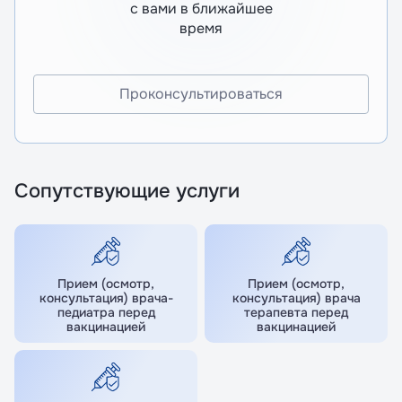
с вами в ближайшее
время
Проконсультироваться
Сопутствующие услуги
Прием (осмотр,
Прием (осмотр,
консультация) врача-
консультация) врача
педиатра перед
терапевта перед
вакцинацией
вакцинацией
Я даю согласие на обработку
Я даю согласие на обработку
персональных данных
персональных данных