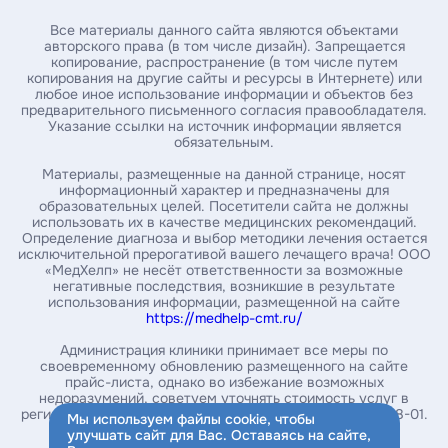
Все материалы данного сайта являются объектами
авторского права (в том числе дизайн). Запрещается
копирование, распространение (в том числе путем
Введите номер амбулаторной карты
копирования на другие сайты и ресурсы в Интернете) или
любое иное использование информации и объектов без
предварительного письменного согласия правообладателя.
Указание ссылки на источник информации является
За какой год / годы вы хотите получить справку *
обязательным.
Материалы, размещенные на данной странице, носят
информационный характер и предназначены для
образовательных целей. Посетители сайта не должны
Укажите почту, на которую нужно выслать справку*
использовать их в качестве медицинских рекомендаций.
Определение диагноза и выбор методики лечения остается
исключительной прерогативой вашего лечащего врача! ООО
«МедХелп» не несёт ответственности за возможные
Введите ваш номер телефона
негативные последствия, возникшие в результате
использования информации, размещенной на сайте
https://medhelp-cmt.ru/
Администрация клиники принимает все меры по
своевременному обновлению размещенного на сайте
Заказать справку
прайс-листа, однако во избежание возможных
недоразумений, советуем уточнять стоимость услуг в
Нажимая на кнопку, вы соглашаетесь с
политикой
регистратуре или в контакт-центре по телефону 234-08-01.
Мы используем файлы cookie, чтобы
обработки персональных данных
улучшать сайт для Вас. Оставаясь на сайте,