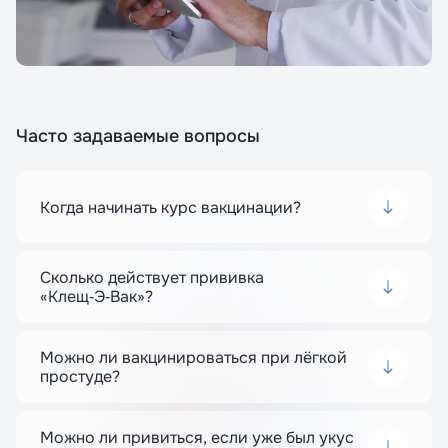
Часто задаваемые вопросы
Когда начинать курс вакцинации?
Лучшее время — за 1–2 месяца до сезона
активности клещей (весна-лето). Однако при
необходимости можно начать курс в любое
Сколько действует прививка
время года.
«Клещ‑Э‑Вак»?
После прохождения полного курса (3 дозы)
иммунитет сохраняется не менее 3 лет. Для
поддержания защиты проводится
Можно ли вакцинироваться при лёгкой
ревакцинация раз в 3 года.
простуде?
Нет. Вакцинацию проводят только при полном
выздоровлении.
Можно ли привиться, если уже был укус