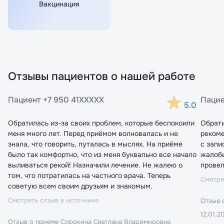
Вакцинация
Принимаю условия
Принимаю условия
Политики
Политики
конфиденциальности
конфиденциальности
Перейти в личный кабинет
Перейти к записи
Отзывы пациентов о нашей работе
Пациент +7 950 41XXXXX
Пацие
5.0
Обратилась из-за своих проблем, которые беспокоили
Обрати
меня много лет. Перед приёмом волновалась и не
рекоме
знала, что говорить, путалась в мыслях. На приёме
с запи
было так комфортно, что из меня буквально все начало
жалобы
выливаться рекой! Назначили лечение. Не жалею о
провел
том, что потратилась на частного врача. Теперь
Смотре
советую всем своим друзьям и знакомым.
Смотреть отзыв в источнике
Отзыв 
12.01.2
Отзыв о приеме
Сорокина Светлана Владимировна