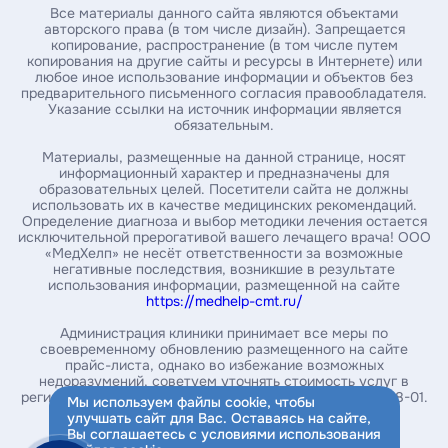
Все материалы данного сайта являются объектами
авторского права (в том числе дизайн). Запрещается
копирование, распространение (в том числе путем
Введите номер амбулаторной карты
копирования на другие сайты и ресурсы в Интернете) или
любое иное использование информации и объектов без
предварительного письменного согласия правообладателя.
Указание ссылки на источник информации является
За какой год / годы вы хотите получить справку *
обязательным.
Материалы, размещенные на данной странице, носят
информационный характер и предназначены для
образовательных целей. Посетители сайта не должны
Укажите почту, на которую нужно выслать справку*
использовать их в качестве медицинских рекомендаций.
Определение диагноза и выбор методики лечения остается
исключительной прерогативой вашего лечащего врача! ООО
«МедХелп» не несёт ответственности за возможные
Введите ваш номер телефона
негативные последствия, возникшие в результате
использования информации, размещенной на сайте
https://medhelp-cmt.ru/
Администрация клиники принимает все меры по
своевременному обновлению размещенного на сайте
Заказать справку
прайс-листа, однако во избежание возможных
недоразумений, советуем уточнять стоимость услуг в
Нажимая на кнопку, вы соглашаетесь с
политикой
регистратуре или в контакт-центре по телефону 234-08-01.
Мы используем файлы cookie, чтобы
обработки персональных данных
улучшать сайт для Вас. Оставаясь на сайте,
Вы соглашаетесь с условиями использования