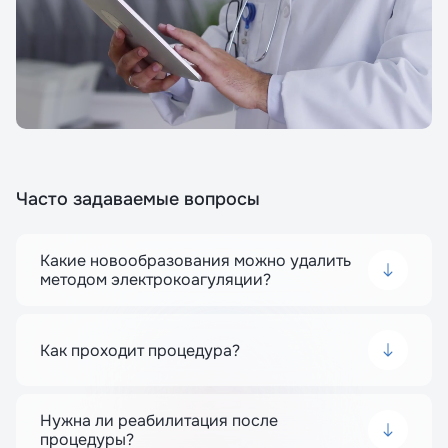
Часто задаваемые вопросы
Какие новообразования можно удалить
методом электрокоагуляции?
Электрокоагуляция применяется для удаления
папиллом, бородавок, родинок и других
доброкачественных новообразований кожи.
Как проходит процедура?
Метод безопасен и позволяет минимизировать
риск рецидивов.
Новообразование обрабатывается
специальным прибором, который
воздействует высокочастотным током. Это
Нужна ли реабилитация после
позволяет удалить ткань с одновременной
процедуры?