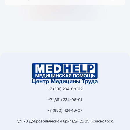
коагуляцией сосудов, предотвращая
После электрокоагуляции на месте удаления
кровотечение.
образуется корочка, которая отпадает через
7–10 дней. В это время рекомендуется избегать
воздействия солнечных лучей и не повреждать
зону обработки.
+7 (391) 234-08-02
+7 (391) 234-08-01
+7 (950) 424-10-07
ул. 78 Добровольческой бригады, д. 25, Красноярск