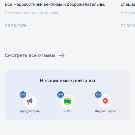
Все медработники вежливы и доброжелательны.
специа
Смотреть отзыв в источнике
Смотре
06.08.2026
02.08.
Смотреть все отзывы
Независимые рейтинги
4.5
4.9
4.5
ПроДокторов
2ГИС
Яндекс.Карты