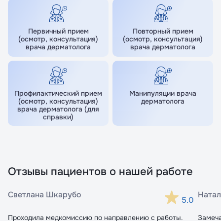
Принимаю условия
Принимаю условия
Политики
Политики
конфиденциальности
конфиденциальности
Первичный прием
Повторный прием
Перейти в личный кабинет
Перейти к записи
(осмотр, консультация)
(осмотр, консультация)
врача дерматолога
врача дерматолога
Профилактический прием
Манипуляции врача
(осмотр, консультация)
дерматолога
врача дерматолога (для
справки)
Отзывы пациентов о нашей работе
Светлана Шкарубо
Натал
5.0
Проходила медкомиссию по направлению с работы.
Замеч