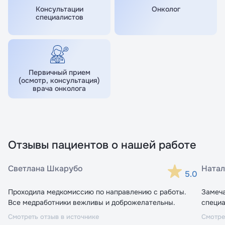
персональных данных
персональных данных
Консультации
Онколог
Принимаю условия
Принимаю условия
Политики
Политики
специалистов
конфиденциальности
конфиденциальности
Перейти в личный кабинет
Перейти к записи
Первичный прием
(осмотр, консультация)
врача онколога
Отзывы пациентов о нашей работе
Светлана Шкарубо
Натал
5.0
Проходила медкомиссию по направлению с работы.
Замеч
Все медработники вежливы и доброжелательны.
специа
Смотреть отзыв в источнике
Смотре