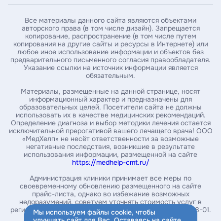
Введите ИНН пациента*
Все материалы данного сайта являются объектами
авторского права (в том числе дизайн). Запрещается
копирование, распространение (в том числе путем
Введите номер амбулаторной карты
копирования на другие сайты и ресурсы в Интернете) или
любое иное использование информации и объектов без
предварительного письменного согласия правообладателя.
Указание ссылки на источник информации является
За какой год / годы вы хотите получить справку *
обязательным.
Материалы, размещенные на данной странице, носят
информационный характер и предназначены для
образовательных целей. Посетители сайта не должны
Укажите почту, на которую нужно выслать справку*
использовать их в качестве медицинских рекомендаций.
Определение диагноза и выбор методики лечения остается
исключительной прерогативой вашего лечащего врача! ООО
«МедХелп» не несёт ответственности за возможные
Введите ваш номер телефона
негативные последствия, возникшие в результате
использования информации, размещенной на сайте
https://medhelp-cmt.ru/
Администрация клиники принимает все меры по
своевременному обновлению размещенного на сайте
Заказать справку
прайс-листа, однако во избежание возможных
недоразумений, советуем уточнять стоимость услуг в
Нажимая на кнопку, вы соглашаетесь с
политикой
регистратуре или в контакт-центре по телефону 234-08-01.
Мы используем файлы cookie, чтобы
обработки персональных данных
улучшать сайт для Вас. Оставаясь на сайте,