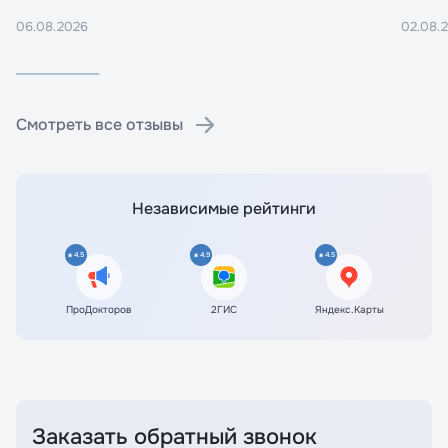
06.08.2026
02.08.
Смотреть все отзывы
Независимые рейтинги
4.5
4.9
4.5
ПроДокторов
2ГИС
Яндекс.Карты
Заказать обратный звонок