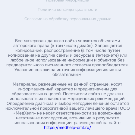
Правовая информация
Политика конфиденциальности
Введите дату рождения*
Согласие на обработку персональных данных
Введите ИНН пациента*
Все материалы данного сайта являются объектами
авторского права (в том числе дизайн). Запрещается
копирование, распространение (в том числе путем
Введите номер амбулаторной карты
копирования на другие сайты и ресурсы в Интернете) или
любое иное использование информации и объектов без
предварительного письменного согласия правообладателя.
Указание ссылки на источник информации является
За какой год / годы вы хотите получить справку *
обязательным.
Материалы, размещенные на данной странице, носят
информационный характер и предназначены для
образовательных целей. Посетители сайта не должны
Укажите почту, на которую нужно выслать справку*
использовать их в качестве медицинских рекомендаций.
Определение диагноза и выбор методики лечения остается
исключительной прерогативой вашего лечащего врача! ООО
«МедХелп» не несёт ответственности за возможные
Введите ваш номер телефона
негативные последствия, возникшие в результате
использования информации, размещенной на сайте
https://medhelp-cmt.ru/