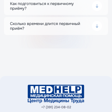
заключение врача.
Как подготовиться к первичному
приёму?
Перед визитом рекомендуется вспомнить
историю заболеваний, подготовить список
принимаемых лекарств и жалоб.
Сколько времени длится первичный
приём?
Длительность первичного приёма терапевта
составляет 30–40 минут.
+7 (391) 234-08-02