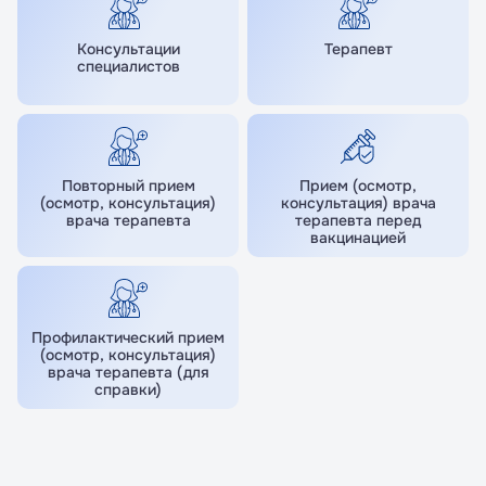
Консультации
Терапевт
специалистов
Повторный прием
Прием (осмотр,
(осмотр, консультация)
консультация) врача
врача терапевта
терапевта перед
вакцинацией
Я даю согласие на обработку
Я даю согласие на обработку
персональных данных
персональных данных
Принимаю условия
Принимаю условия
Политики
Политики
конфиденциальности
конфиденциальности
Профилактический прием
(осмотр, консультация)
врача терапевта (для
справки)
Перейти в личный кабинет
Перейти к записи