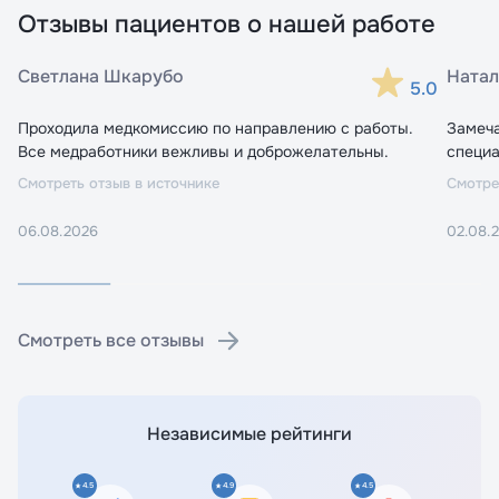
Отзывы пациентов о нашей работе
Светлана Шкарубо
Натал
5.0
Проходила медкомиссию по направлению с работы.
Замеч
Все медработники вежливы и доброжелательны.
специа
Смотреть отзыв в источнике
Смотре
06.08.2026
02.08.
Смотреть все отзывы
Независимые рейтинги
4.5
4.9
4.5