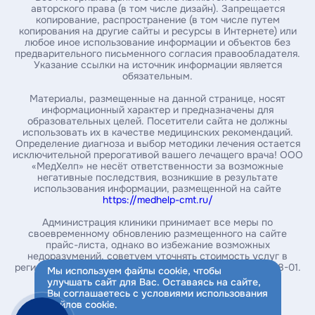
авторского права (в том числе дизайн). Запрещается
копирование, распространение (в том числе путем
Введите номер амбулаторной карты
копирования на другие сайты и ресурсы в Интернете) или
любое иное использование информации и объектов без
предварительного письменного согласия правообладателя.
Указание ссылки на источник информации является
За какой год / годы вы хотите получить справку *
обязательным.
Материалы, размещенные на данной странице, носят
информационный характер и предназначены для
образовательных целей. Посетители сайта не должны
Укажите почту, на которую нужно выслать справку*
использовать их в качестве медицинских рекомендаций.
Определение диагноза и выбор методики лечения остается
исключительной прерогативой вашего лечащего врача! ООО
«МедХелп» не несёт ответственности за возможные
Введите ваш номер телефона
негативные последствия, возникшие в результате
использования информации, размещенной на сайте
https://medhelp-cmt.ru/
Администрация клиники принимает все меры по
своевременному обновлению размещенного на сайте
Заказать справку
прайс-листа, однако во избежание возможных
недоразумений, советуем уточнять стоимость услуг в
Нажимая на кнопку, вы соглашаетесь с
политикой
регистратуре или в контакт-центре по телефону 234-08-01.
Мы используем файлы cookie, чтобы
обработки персональных данных
улучшать сайт для Вас. Оставаясь на сайте,
Вы соглашаетесь с условиями использования
файлов cookie
.
ИМЕЮТСЯ ПРОТИВОПОКАЗАНИЯ,