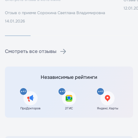
Принимаю условия
Принимаю условия
Политики
Политики
конфиденциальности
конфиденциальности
12.01.2
Отзыв о приеме
Сорокина Светлана Владимировна
14.01.2026
Перейти в личный кабинет
Перейти к записи
Смотреть все отзывы
Независимые рейтинги
4.5
4.9
4.5
ПроДокторов
2ГИС
Яндекс.Карты