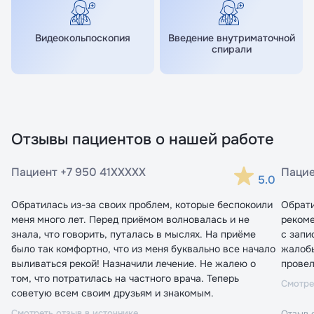
Видеокольпоскопия
Введение внутриматочной
спирали
Отзывы пациентов о нашей работе
Пациент +7 950 41XXXXX
Пацие
5.0
Обратилась из-за своих проблем, которые беспокоили
Обрати
меня много лет. Перед приёмом волновалась и не
рекоме
знала, что говорить, путалась в мыслях. На приёме
с запи
было так комфортно, что из меня буквально все начало
жалобы
выливаться рекой! Назначили лечение. Не жалею о
провел
том, что потратилась на частного врача. Теперь
Смотре
Я даю согласие на обработку
Я даю согласие на обработку
советую всем своим друзьям и знакомым.
персональных данных
персональных данных
Смотреть отзыв в источнике
Отзыв 