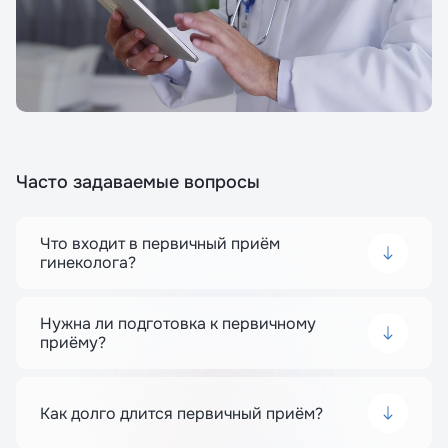
Часто задаваемые вопросы
Что входит в первичный приём
гинеколога?
Первичный приём включает сбор анамнеза,
осмотр, взятие мазков, назначение анализов и
консультацию по вопросам здоровья.
Нужна ли подготовка к первичному
приёму?
Перед визитом рекомендуется исключить
половые контакты за 24 часа и провести
гигиену половых органов.
Как долго длится первичный приём?
Длительность первичного приёма составляет