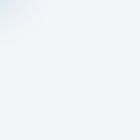
чить
ку