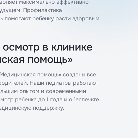
зволяет максимально эффективно
будущем. Профилактика
За какой год / годы вы хотите полу
 номер амбулаторной карты
справку *
Перейти в личный кабинет
Перейти к записи
ь помогают ребенку расти здоровым
почту, на которую нужно выслать
 осмотр в клинике
Введите ваш номер телефона
ская помощь»
Медицинская помощь» созданы все
имая на кнопку, вы соглашаетесь с
политикой
Заказать справ
работки персональных данных
родителей. Наши педиатры работают
большим опытом и современными
мотр ребенка до 1 года и обеспечьте
едицинскую поддержку.