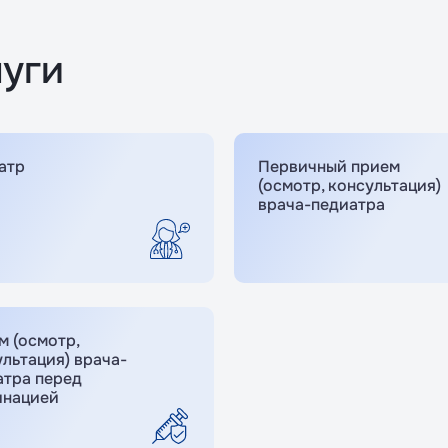
уги
атр
Первичный прием
(осмотр, консультация)
врача-педиатра
м (осмотр,
льтация) врача-
атра перед
инацией