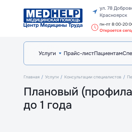
Медицинские комиссии
Консультации специалистов
Лабораторные исследования (анализы)
Ч
Ч
М
М
М
М
Би
Го
Вак
В
В
В
Вак
ул. 78 Добров
Красноярск
пн-пт 8:00-20:0
Откроется сего
Услуги
Прайс-лист
Пациентам
Сп
Медицинские комиссии
Консультации специалистов
Лабораторные исследования (анализы)
М
М
Б
Г
Ва
В
Ва
Главная
Услуги
Консультации специалистов
Пе
Плановый (профила
до 1 года