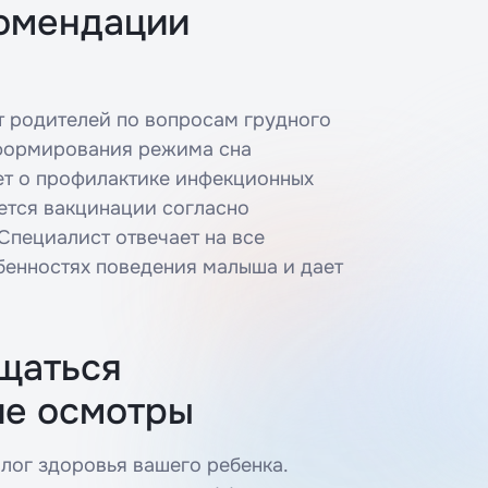
комендации
т родителей по вопросам грудного
 формирования режима сна
ет о профилактике инфекционных
авьте заявку на налоговый вычет
ется вакцинации согласно
Специалист отвечает на все
бенностях поведения малыша и дает
иент является плательщиком
иент не является плательщиком
 ваши ФИО*
щаться
Я даю согласие на обработку
Я даю согласие на обработку
ие осмотры
персональных данных
персональных данных
дату рождения*
Введите ИНН пациента*
Принимаю условия
Принимаю условия
Политики
Политики
конфиденциальности
конфиденциальности
лог здоровья вашего ребенка.