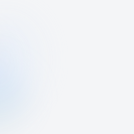
чить
ку