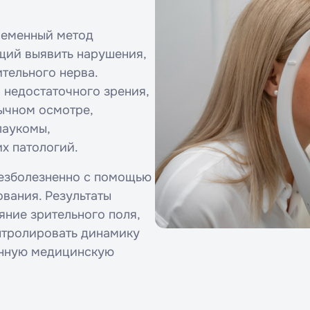
ременный метод
щий выявить нарушения,
ительного нерва.
 недостаточного зрения,
ычном осмотре,
лаукомы,
х патологий.
безболезненно с помощью
вания. Результаты
яние зрительного поля,
нтролировать динамику
енную медицинскую