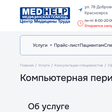
Медицинские комиссии
Консультации специалистов
Лабораторные исследования (анализы)
Ч
М
М
М
М
Би
Го
Вак
В
В
В
Вак
ул. 78 Добров
Красноярск
пн-пт 8:00-20:0
Откроется сего
Услуги
Прайс-лист
Пациентам
Сп
Медицинские комиссии
Консультации специалистов
Лабораторные исследования (анализы)
М
М
Б
Г
Ва
В
Ва
Главная
Услуги
Консультации специалистов
Оф
Компьютерная пер
Об услуге