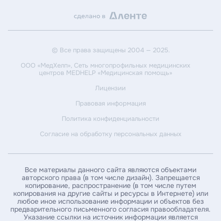
Оставьте заявку на налоговый вычет
© Все права защищены 2004 — 2025.
Пациент является плательщиком
Пациент не является плательщиком
ООО «МедХелп»
, Сеть многопрофильных медицинских
центров MEDHELP «Медицинская помощь»
Введите ваши ФИО*
Лицензии
Правовая информация
Политика конфиденциальности
Введите дату рождения*
Согласие на обработку персональных данных
Введите ИНН пациента*
Все материалы данного сайта являются объектами
авторского права (в том числе дизайн). Запрещается
копирование, распространение (в том числе путем
Введите номер амбулаторной карты
копирования на другие сайты и ресурсы в Интернете) или
любое иное использование информации и объектов без
предварительного письменного согласия правообладателя.
Указание ссылки на источник информации является