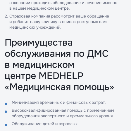
о желании проходить обследование и лечение именно
в нашем медицинском центре.
Страховая компания рассмотрит ваше обращение
и добавит нашу клинику в список доступных вам
медицинских учреждений.
Преимущества
обслуживания по ДМС
в медицинском
центре MEDHELP
«Медицинская помощь»
Минимизация временных и финансовых затрат.
Я даю согласие на обработку
Я даю согласие на обработку
Высококвалифицированная помощь с применением
персональных данных
персональных данных
оборудования экспертного и премиального уровня.
Принимаю условия
Принимаю условия
Политики
Политики
конфиденциальности
конфиденциальности
Обслуживание детей и взрослых.